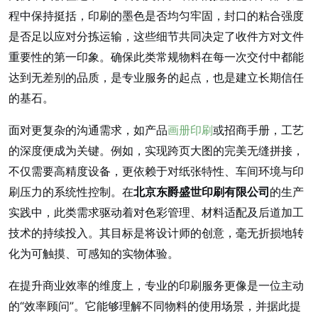
程中保持挺括，印刷的墨色是否均匀牢固，封口的粘合强度
是否足以应对分拣运输，这些细节共同决定了收件方对文件
重要性的第一印象。确保此类常规物料在每一次交付中都能
达到无差别的品质，是专业服务的起点，也是建立长期信任
的基石。
面对更复杂的沟通需求，如产品
画册印刷
或招商手册，工艺
的深度便成为关键。例如，实现跨页大图的完美无缝拼接，
不仅需要高精度设备，更依赖于对纸张特性、车间环境与印
刷压力的系统性控制。在
北京东爵盛世印刷有限公司
的生产
实践中，此类需求驱动着对色彩管理、材料适配及后道加工
技术的持续投入。其目标是将设计师的创意，毫无折损地转
化为可触摸、可感知的实物体验。
在提升商业效率的维度上，专业的印刷服务更像是一位主动
的“效率顾问”。它能够理解不同物料的使用场景，并据此提