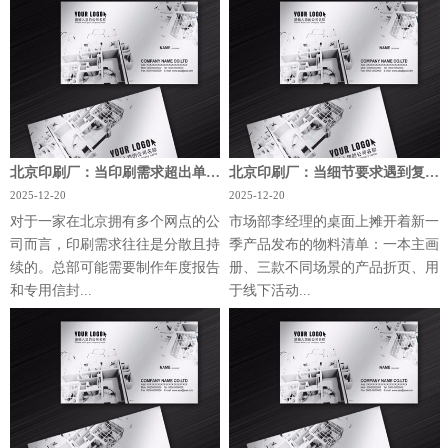
北京印刷厂：当印刷需求超出单一车间
北京印刷厂：当细节要求遇到复杂项目
2025-12-20
2025-12-20
对于一家在北京拥有多个网点的公
市场部李经理的桌面上摊开着新一
司而言，印刷需求往往是分散且持
季产品发布的物料清单：一本主画
续的。总部可能需要制作年度报告
册、三款不同场景的产品折页、用
和专用信封...
于线下活动...